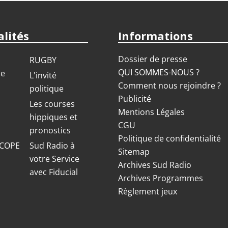
lités
Informations
Dossier de presse
RUGBY
QUI SOMMES-NOUS ?
ue
L'invité
Comment nous rejoindre ?
politique
Publicité
S
Les courses
Mentions Légales
hippiques et
CGU
pronostics
Politique de confidentialité
COPE
Sud Radio à
Sitemap
votre Service
Archives Sud Radio
avec Fiducial
Archives Programmes
Règlement jeux