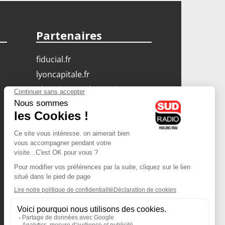
Partenaires
fiducial.fr
lyoncapitale.fr
olympique-et-lyonnais.com
L'application Iphone
/ Android
Téléchargez l'application
Les cookies