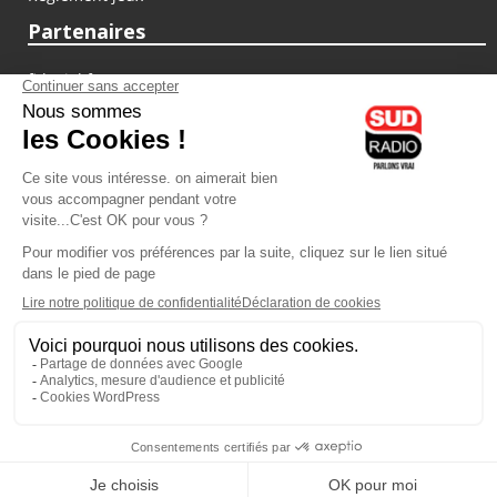
Partenaires
fiducial.fr
lyoncapitale.fr
olympique-et-lyonnais.com
L'application Iphone / Android
Téléchargez l'application
Les cookies
Gestion des cookies
Crédit photos : ©Sud Radio / Pierre Olivier
15H30
-
16H00
16H00 - 17H00
Gil Goncalves
Alexandre Delovane
La santé demain
C'est votre avenir