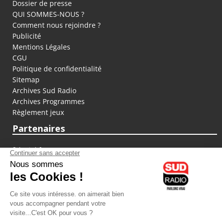
Dossier de presse
QUI SOMMES-NOUS ?
Comment nous rejoindre ?
Publicité
Mentions Légales
CGU
Politique de confidentialité
Sitemap
Archives Sud Radio
Archives Programmes
Règlement jeux
Partenaires
fiducial.fr
lyoncapitale.fr
olympique-et-lyonnais.com
L'application Iphone / Android
Téléchargez l'application