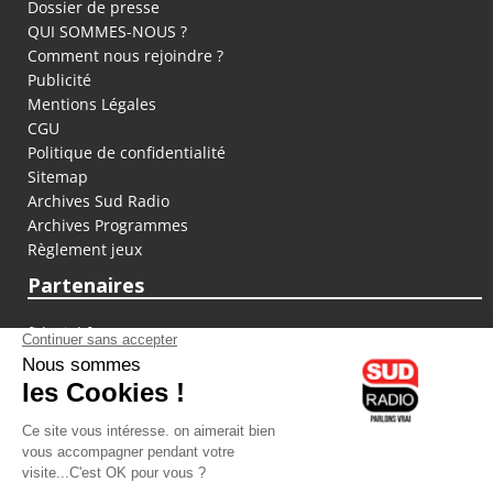
Dossier de presse
QUI SOMMES-NOUS ?
Comment nous rejoindre ?
Publicité
Mentions Légales
CGU
Politique de confidentialité
Sitemap
Archives Sud Radio
Archives Programmes
Règlement jeux
Partenaires
fiducial.fr
lyoncapitale.fr
olympique-et-lyonnais.com
L'application Iphone / Android
Téléchargez l'application