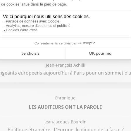
Jean-Jacques Bourdin
 : Méprisée par les Etats-Unis, comment l’Europe peut-elle 
Chronique:
L'ÉDITO POLITIQUE
Jean-François Achilli
igeants européens aujourd’hui à Paris pour un sommet d’u
Chronique:
LES AUDITEURS ONT LA PAROLE
Jean-Jacques Bourdin
Politique étrangère : L'Europe, le dindon de la farce ?