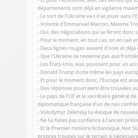
- Et pour l'économie, avec des ventes qui so
départements sont déjà en vigilance maxim
- Le sort de l'Ukraine va-t-il se jouer sans
- Volonté d'Emmanuel Macron, Maxime Troul
- Oui, des négociations qui se feront donc s
- Pour le moment, en tout cas, on en sait e
- Deux lignes rouges avaient d'ores et déjà
- Que l'Ukraine ne revienne pas aux frontiè
- Les États-Unis, eux, poussent pour un acc
- Donald Trump incite même les pays europ
- Et pour le moment donc, l'Europe est ass
- Des réponses pourraient être trouvées au
- Le pays de l'UE et le secrétaire général
diplomatique française d'un de nos confrèr
- Volodymyr Zelensky lui évoque de nouveau
- Ne lui faites pas confiance à l'ancien pré
- Et le Premier ministre britannique, Keir S
propres troupes sur le terrain si nécessaire