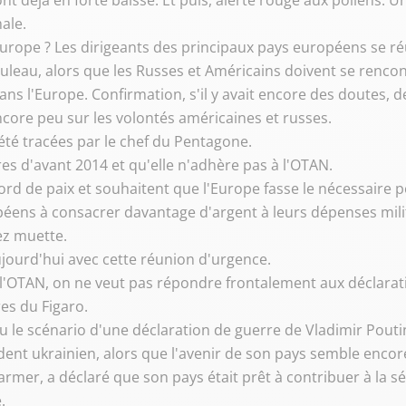
nt déjà en forte baisse. Et puis, alerte rouge aux pollens. 
ale.
 l'Europe ? Les dirigeants des principaux pays européens se r
eau, alors que les Russes et Américains doivent se rencon
ans l'Europe. Confirmation, s'il y avait encore des doutes, d
ncore peu sur les volontés américaines et russes.
 été tracées par le chef du Pentagone.
res d'avant 2014 et qu'elle n'adhère pas à l'OTAN.
ord de paix et souhaitent que l'Europe fasse le nécessaire p
éens à consacrer davantage d'argent à leurs dépenses milit
ez muette.
jourd'hui avec cette réunion d'urgence.
 de l'OTAN, on ne veut pas répondre frontalement aux déclar
es du Figaro.
 le scénario d'une déclaration de guerre de Vladimir Pouti
sident ukrainien, alors que l'avenir de son pays semble encor
tarmer, a déclaré que son pays était prêt à contribuer à la s
.