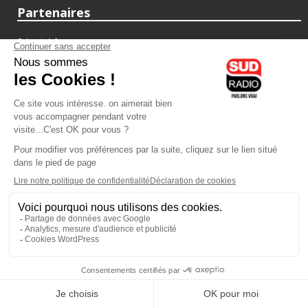
Partenaires
fiducial.fr
lyoncapitale.fr
olympique-et-lyonnais.com
L'application Iphone / Android
Téléchargez l'application
Les cookies
Gestion des cookies
Crédit photos : ©Sud Radio / Pierre Olivier
03H00
-
06H00
05H00 - 07H00
Noémie Halioua
Jon Rakotozafy
Les débats de l'été
Le Petit Matin