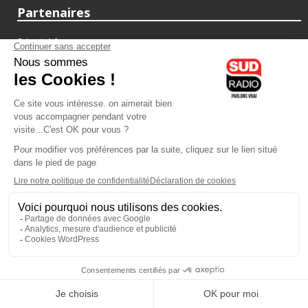
Partenaires
fiducial.fr
lyoncapitale.fr
olympique-et-lyonnais.com
L'application Iphone / Android
Téléchargez l'application
Les cookies
Gestion des cookies
Crédit photos : ©Sud Radio / Pierre Olivier
02H00
-
03H00
03H00 - 06H00
Jacques Pessis
Noémie Halioua
Les clefs d'une vie
Les débats de l'été