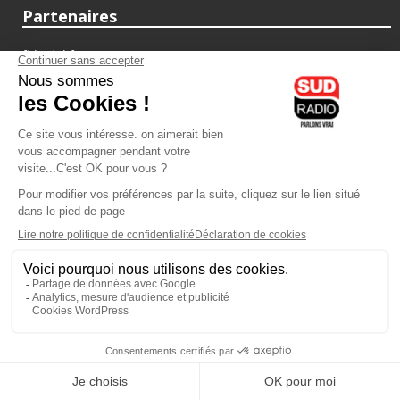
Partenaires
fiducial.fr
lyoncapitale.fr
olympique-et-lyonnais.com
L'application Iphone / Android
Téléchargez l'application
Les cookies
Gestion des cookies
Crédit photos : ©Sud Radio / Pierre Olivier
13H00
-
13H30
13H30 - 14H00
Alain Marty
Nathalie Schraen-Guirma
In Vino
C'est ça la France