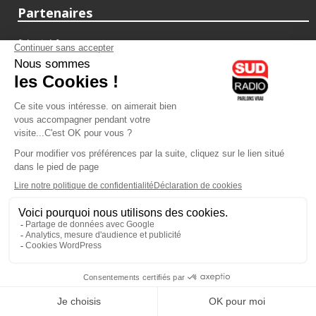
Partenaires
fiducial.fr
lyoncapitale.fr
olympique-et-lyonnais.com
L'application Iphone / Android
Téléchargez l'application
Les cookies
Gestion des cookies
Crédit photos : ©Sud Radio / Pierre Olivier
22H00
-
00H00
00H00 - 01H00
Brigitte Lahaie
Animateur
Brigitte Lahaie Sud Radio
Vous écoutez Sud Radio