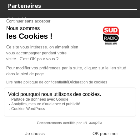
Partenaires
fiducial.fr
lyoncapitale.fr
olympique-et-lyonnais.com
L'application Iphone / Android
Téléchargez l'application
Les cookies
Gestion des cookies
Crédit photos : ©Sud Radio / Pierre Olivier
07H00
-
10H00
10H00 - 13H00
Jacques Cardoze
Noémie Halioua
Le Grand Matin
Les débats de l'été