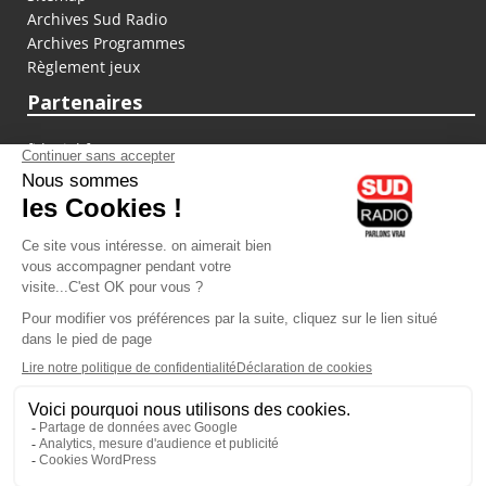
Archives Sud Radio
Archives Programmes
Règlement jeux
Partenaires
fiducial.fr
lyoncapitale.fr
olympique-et-lyonnais.com
L'application Iphone / Android
Téléchargez l'application
Les cookies
Gestion des cookies
Crédit photos : ©Sud Radio / Pierre Olivier