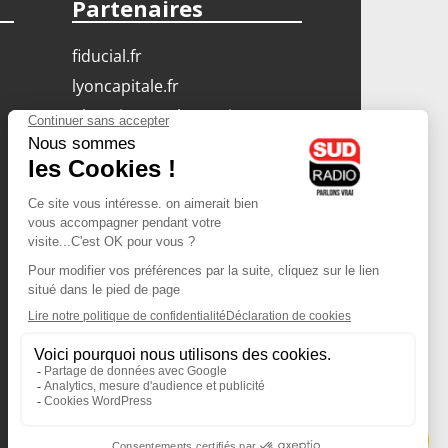
Partenaires
fiducial.fr
lyoncapitale.fr
olympique-et-lyonnais.com
L'application Iphone
/ Android
Téléchargez l'application
Les cookies
Gestion des cookies