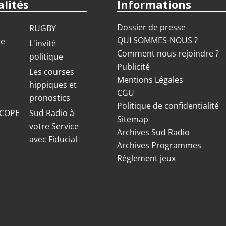
lités
Informations
Dossier de presse
RUGBY
QUI SOMMES-NOUS ?
ue
L'invité
Comment nous rejoindre ?
politique
Publicité
S
Les courses
Mentions Légales
hippiques et
CGU
pronostics
Politique de confidentialité
COPE
Sud Radio à
Sitemap
votre Service
Archives Sud Radio
avec Fiducial
Archives Programmes
Règlement jeux