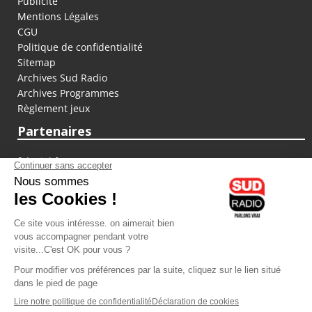
Publicité
Mentions Légales
CGU
Politique de confidentialité
Sitemap
Archives Sud Radio
Archives Programmes
Règlement jeux
Partenaires
fiducial.fr
lyoncapitale.fr
olympique-et-lyonnais.com
L'application Iphone / Android
Téléchargez l'application
Les cookies