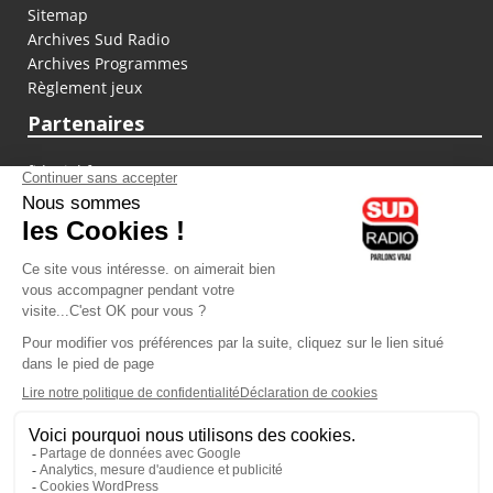
Sitemap
Archives Sud Radio
Archives Programmes
Règlement jeux
Partenaires
fiducial.fr
lyoncapitale.fr
olympique-et-lyonnais.com
L'application Iphone / Android
Téléchargez l'application
Les cookies
Gestion des cookies
Crédit photos : ©Sud Radio / Pierre Olivier