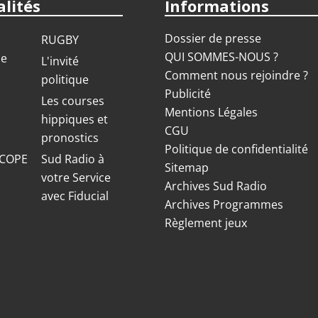
lités
Informations
Dossier de presse
RUGBY
QUI SOMMES-NOUS ?
ue
L'invité
Comment nous rejoindre ?
politique
Publicité
S
Les courses
Mentions Légales
hippiques et
CGU
pronostics
Politique de confidentialité
COPE
Sud Radio à
Sitemap
votre Service
Archives Sud Radio
avec Fiducial
Archives Programmes
Règlement jeux