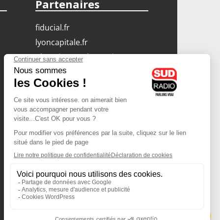
Partenaires
fiducial.fr
lyoncapitale.fr
olympique-et-lyonnais.com
L'application Iphone
/ Android
Téléchargez l'application
Les cookies
Gestion des cookies