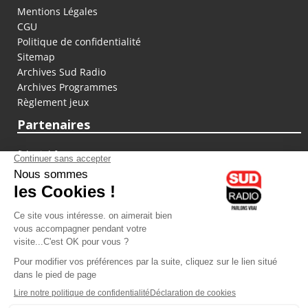
Mentions Légales
CGU
Politique de confidentialité
Sitemap
Archives Sud Radio
Archives Programmes
Règlement jeux
Partenaires
fiducial.fr
lyoncapitale.fr
olympique-et-lyonnais.com
L'application Iphone / Android
Téléchargez l'application
Les cookies