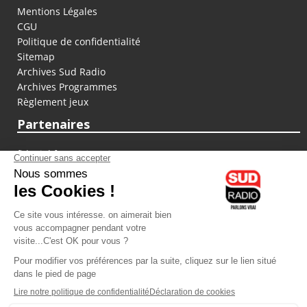
Mentions Légales
CGU
Politique de confidentialité
Sitemap
Archives Sud Radio
Archives Programmes
Règlement jeux
Partenaires
fiducial.fr
lyoncapitale.fr
olympique-et-lyonnais.com
L'application Iphone / Android
Téléchargez l'application
Les cookies