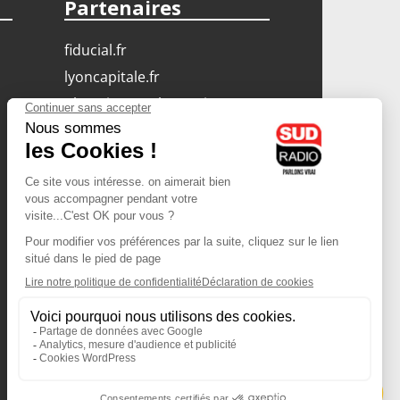
Partenaires
fiducial.fr
lyoncapitale.fr
olympique-et-lyonnais.com
L'application Iphone
/ Android
Téléchargez l'application
Les cookies
Gestion des cookies