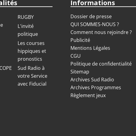
lités
Informations
Dossier de presse
RUGBY
QUI SOMMES-NOUS ?
ue
L'invité
Comment nous rejoindre ?
politique
Publicité
S
Les courses
Mentions Légales
hippiques et
CGU
pronostics
Politique de confidentialité
COPE
Sud Radio à
Sitemap
votre Service
Archives Sud Radio
avec Fiducial
Archives Programmes
Règlement jeux