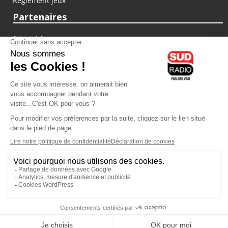
Règlement jeux
Partenaires
fiducial.fr
lyoncapitale.fr
olympique-et-lyonnais.com
L'application Iphone / Android
Téléchargez l'application
Les cookies
Gestion des cookies
Crédit photos : ©Sud Radio / Pierre Olivier
17H00
-
18H00
18H00 - 19H00
Christophe Jicquel
Judith Beller