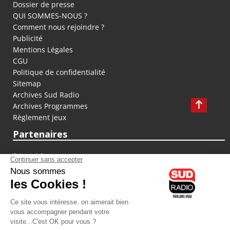
Dossier de presse
QUI SOMMES-NOUS ?
Comment nous rejoindre ?
Publicité
Mentions Légales
CGU
Politique de confidentialité
Sitemap
Archives Sud Radio
Archives Programmes
Règlement jeux
Partenaires
fiducial.fr
lyoncapitale.fr
olympique-et-lyonnais.com
L'application Iphone / Android
Téléchargez l'application