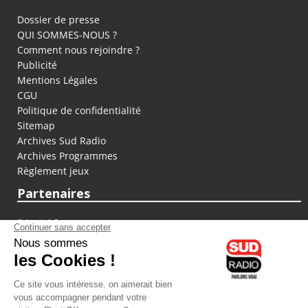
Dossier de presse
QUI SOMMES-NOUS ?
Comment nous rejoindre ?
Publicité
Mentions Légales
CGU
Politique de confidentialité
Sitemap
Archives Sud Radio
Archives Programmes
Règlement jeux
Partenaires
fiducial.fr
lyoncapitale.fr
olympique-et-lyonnais.com
L'application Iphone / Android