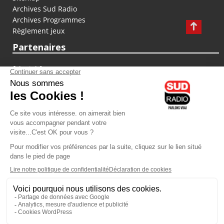
Archives Sud Radio
Archives Programmes
Règlement jeux
Partenaires
fiducial.fr
lyoncapitale.fr
olympique-et-lyonnais.com
L'application Iphone / Android
Téléchargez l'application
Les cookies
Gestion des cookies
Crédit photos : ©Sud Radio / Pierre Olivier