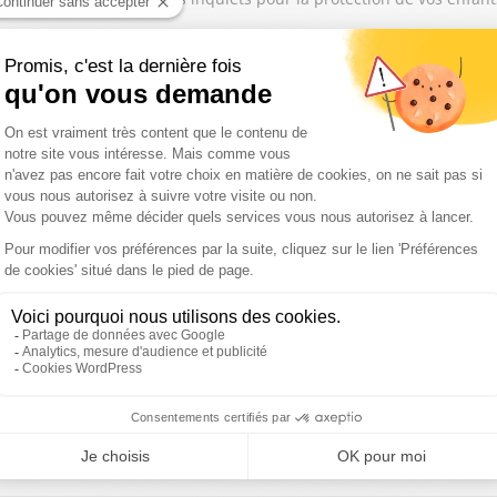
 août : prix à la pompe, faut-il plafonner le prix des carburants 
 mardi 4 août 2026 : Les vacances sont-elles devenues un luxe ?
3 août 2026 : La France est-elle trop dépendante des crises inter