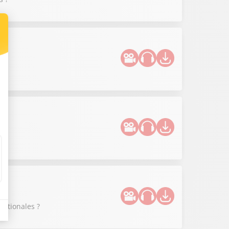
?
nationales ?