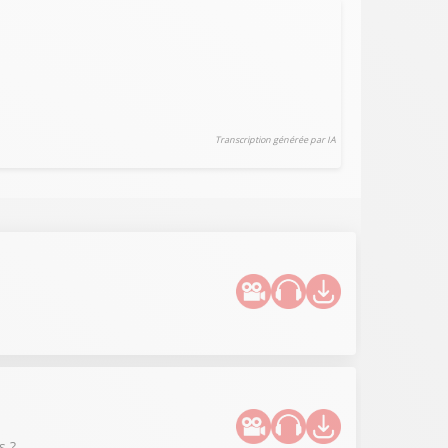
Transcription générée par IA
s ?