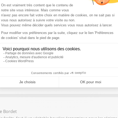
3 août 2026 : La France est-elle trop dépendante des crises inter
onique Langlais, Mickaël Szerman
d historique au Moyen-Orient. Cette annonce ouvre-t-elle la voie
i Seydi, Benjamin Sire
gence artificielle peut-elle révolutionner la prévention en matière 
ie Bordet