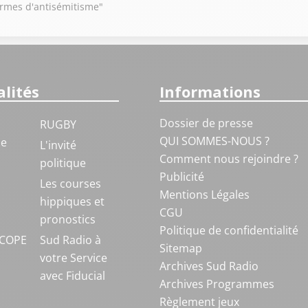
formes d'antisémitisme"
lités
Informations
Dossier de presse
RUGBY
QUI SOMMES-NOUS ?
ue
L'invité
Comment nous rejoindre ?
politique
Publicité
S
Les courses
Mentions Légales
hippiques et
CGU
pronostics
Politique de confidentialité
COPE
Sud Radio à
Sitemap
votre Service
Archives Sud Radio
avec Fiducial
Archives Programmes
Règlement jeux