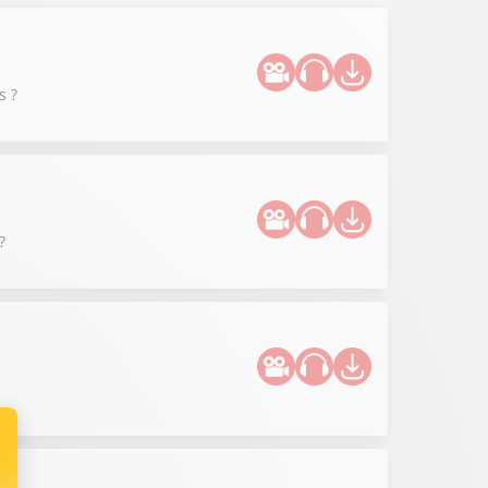
s ?
?