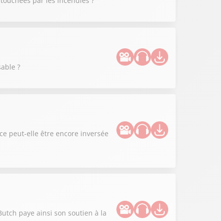
 touchées par les incendies ?
able ?
ce peut-elle être encore inversée
utch paye ainsi son soutien à la