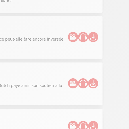
able ?
ce peut-elle être encore inversée
utch paye ainsi son soutien à la