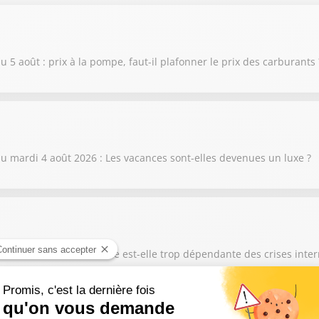
 août : prix à la pompe, faut-il plafonner le prix des carburants 
 mardi 4 août 2026 : Les vacances sont-elles devenues un luxe ?
3 août 2026 : La France est-elle trop dépendante des crises inter