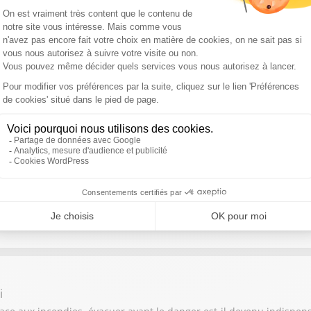
onique Langlais, Mickaël Szerman
d historique au Moyen-Orient. Cette annonce ouvre-t-elle la voie
i Seydi, Benjamin Sire
gence artificielle peut-elle révolutionner la prévention en matière 
ie Bordet
 forêts, faut-il un véritable bouclier économique pour les régions
i