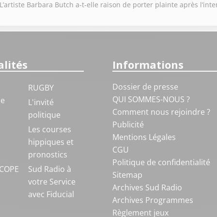
artiste Barbara Butch a-t-elle raison de porter plainte après l’int
lités
Informations
Dossier de presse
RUGBY
QUI SOMMES-NOUS ?
ue
L'invité
Comment nous rejoindre ?
politique
Publicité
S
Les courses
Mentions Légales
hippiques et
CGU
pronostics
Politique de confidentialité
COPE
Sud Radio à
Sitemap
votre Service
Archives Sud Radio
avec Fiducial
Archives Programmes
Règlement jeux