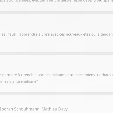
ce aux incendies, évacuer avant le danger est-il devenu indispens
es : faut-il apprendre à vivre avec ces nouveaux étés ou la tendan
 dernière à Grenoble par des militants pro-palestiniens. Barbara B
formes d'antisémitisme"
Déborah Schouhmann, Mathieu Davy