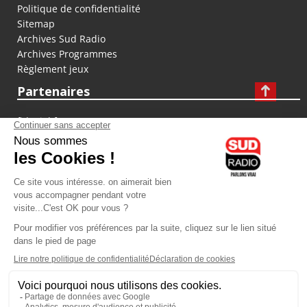
Politique de confidentialité
Sitemap
Archives Sud Radio
Archives Programmes
Règlement jeux
Partenaires
fiducial.fr
lyoncapitale.fr
olympique-et-lyonnais.com
L'application Iphone / Android
Téléchargez l'application
Les cookies
Gestion des cookies