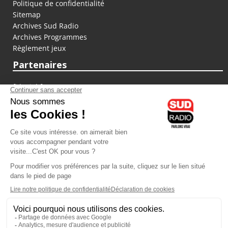
Politique de confidentialité
Sitemap
Archives Sud Radio
Archives Programmes
Règlement jeux
Partenaires
fiducial.fr
lyoncapitale.fr
olympique-et-lyonnais.com
L'application Iphone / Android
Téléchargez l'application
Les cookies
Gestion des cookies