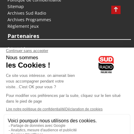
Sitemap
Archives Sud Radio
Archives Programmes
Règlement jeux
Partenaires
fiducial.fr
lyoncapitale.fr
olympique-et-lyonnais.com
L'application Iphone / Android
Téléchargez l'application
Les cookies
Gestion des cookies