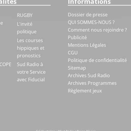
lités
Informations
Dossier de presse
RUGBY
QUI SOMMES-NOUS ?
ue
L'invité
Comment nous rejoindre ?
politique
Publicité
S
Les courses
Mentions Légales
hippiques et
CGU
pronostics
Politique de confidentialité
COPE
Sud Radio à
Sitemap
votre Service
Archives Sud Radio
avec Fiducial
Archives Programmes
Règlement jeux