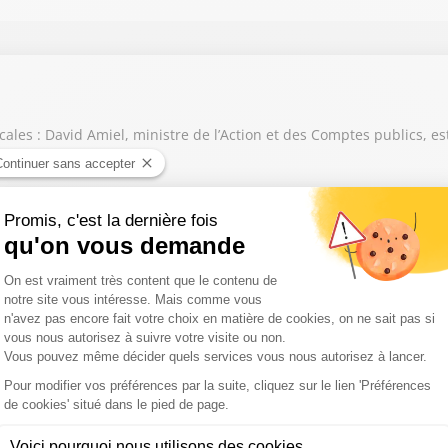
scales : David Amiel, ministre de l’Action et des Comptes publics, es
njamin Glaise reçoit Julien Odoul, député RN de l'Yonne.
aliste de l'Eure et candidat à la primaire du PS pour la Présidentie