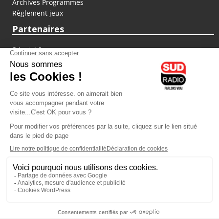
Archives Programmes
Règlement jeux
Partenaires
fiducial.fr
lyoncapitale.fr
olympique-et-lyonnais.com
L'application Iphone / Android
Téléchargez l'application
Les cookies
Gestion des cookies
Crédit photos : ©Sud Radio / Pierre Olivier