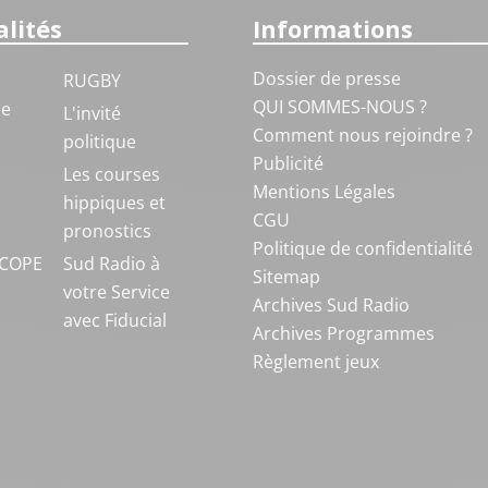
lités
Informations
Dossier de presse
RUGBY
QUI SOMMES-NOUS ?
ue
L'invité
Comment nous rejoindre ?
politique
Publicité
S
Les courses
Mentions Légales
hippiques et
CGU
pronostics
Politique de confidentialité
COPE
Sud Radio à
Sitemap
votre Service
Archives Sud Radio
avec Fiducial
Archives Programmes
Règlement jeux