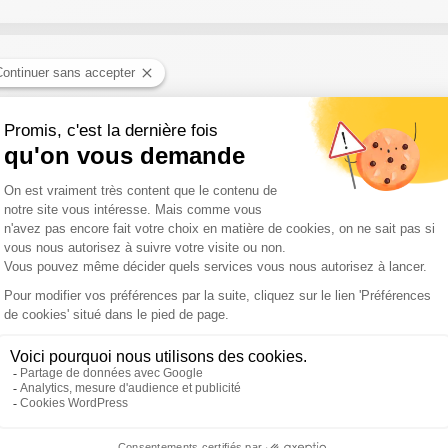
njamin Glaise reçoit Julien Odoul, député RN de l'Yonne.
aliste de l'Eure et candidat à la primaire du PS pour la Présidentie
re des Outre-mer sur Sud Radio.