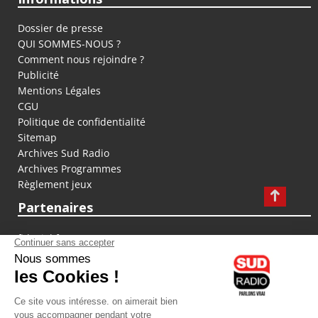
Dossier de presse
QUI SOMMES-NOUS ?
Comment nous rejoindre ?
Publicité
Mentions Légales
CGU
Politique de confidentialité
Sitemap
Archives Sud Radio
Archives Programmes
Règlement jeux
Partenaires
fiducial.fr
lyoncapitale.fr
olympique-et-lyonnais.com
L'application Iphone / Android