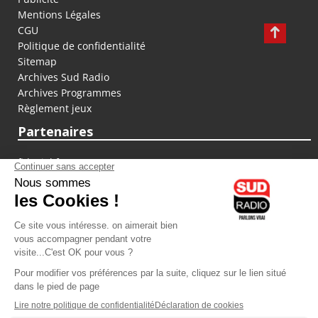
Mentions Légales
CGU
Politique de confidentialité
Sitemap
Archives Sud Radio
Archives Programmes
Règlement jeux
Partenaires
fiducial.fr
lyoncapitale.fr
olympique-et-lyonnais.com
L'application Iphone / Android
Téléchargez l'application
Les cookies