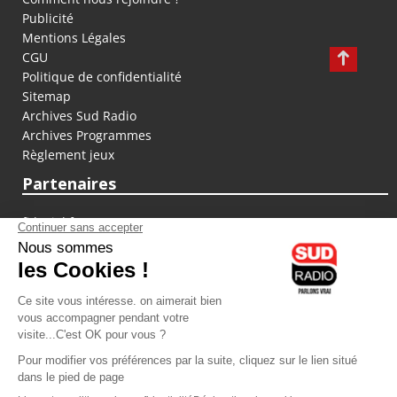
Publicité
Mentions Légales
CGU
Politique de confidentialité
Sitemap
Archives Sud Radio
Archives Programmes
Règlement jeux
Partenaires
fiducial.fr
lyoncapitale.fr
olympique-et-lyonnais.com
L'application Iphone / Android
Téléchargez l'application
Les cookies