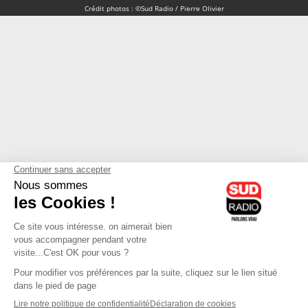
Crédit photos : ©Sud Radio / Pierre Olivier