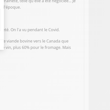
raineté, telle qu'elle a été négociée... Je
é d'époque.
neté. On l'a vu pendant le Covid.
 de viande bovine vers le Canada que
 le vin, plus 60% pour le fromage. Mais