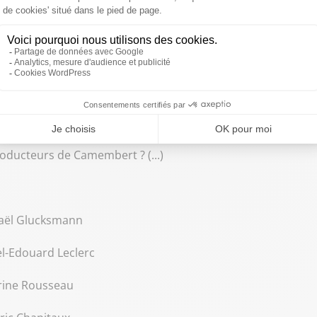
dre depuis 10 ans le socle de la production agricole. La souve
 négocié en 2008. C'est un accord qui est daté. On a chang
é 2008 et signé 2016.
e la mondialisation heureuse. C'est le retour de la souverai
 le résultat de cet accord. L'Europe a exporté 6 fois plus
le Canada ont bondi de 33% grâce à cet accord. Plus 24% pour
roducteurs de Camembert ? (...)
haël Glucksmann
el-Edouard Leclerc
drine Rousseau