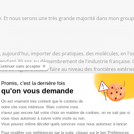
re. Et nous serons une très grande majorité dans mon groupe
, aujourd'hui, importer des pratiques, des molécules, en l'
té pendant 30 ans au démembrement de l'industrie française.
eu de règles à laisser faire au niveau des frontières extérie
ation. L'industrie française est morte de cela.
ation heureuse."
u le libre échangisme. Pardon, au pouvoir. J'ai voté. Vos m
tais en 94, jeune député. En 94, il y a un acte fondamental,
 et à l'époque, j'ai expliqué que ces accords mèneraient à la
tré. Et la France est le pays d'Europe, vous savez, qui s'est