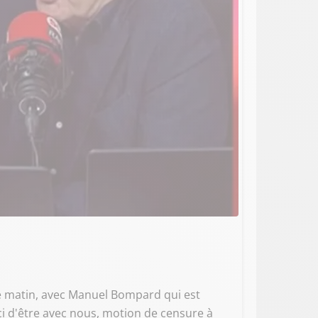
i ce matin, avec Manuel Bompard qui est
 d'être avec nous, motion de censure à