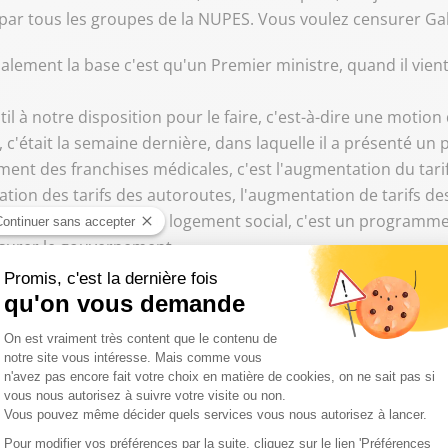
ar tous les groupes de la NUPES. Vous voulez censurer Gabri
ement la base c'est qu'un Premier ministre, quand il vient 
'outil à notre disposition pour le faire, c'est-à-dire une motio
 c'était la semaine dernière, dans laquelle il a présenté u
ment des franchises médicales, c'est l'augmentation du tarif d
tion des tarifs des autoroutes, l'augmentation de tarifs des m
mmunes à construire du logement social, c'est un programme d
nsurer le gouvernement.
 de Jean-Luc Mélenchon publié après le discours de politique g
 depuis un siècle." Le plus réactionnaire depuis un siècle ?
éactionnaire depuis un siècle."
réactionnaire, oui.
aire depuis un siècle.