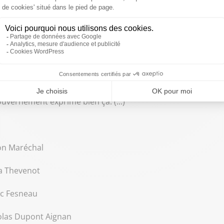
t est comparable.
 parce que Pétain, Laval ou d'autres ont prononcé d'autres 
 avaient prononcé de discours de politique générale, monsieu
ais en l'occurrence, oui, c'était un discours brutal d'un point 
 lucidité, elle a dit... Elle a dit, nous sommes cette caste 
uvernement exprime bien ça. (...)
ion Maréchal
ca Thevenot
arc Fesneau
colas Dupont Aignan