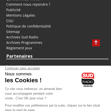
Comment nous rejoindre ?
Publicité
Mentions Légales
CGU
Politique de confidentialité
Sitemap
Archives Sud Radio
Archives Programmes
Règlement jeux
Partenaires
fiducial.fr
lyoncapitale.fr
olympique-et-lyonnais.com
L'application Iphone / Android
Téléchargez l'application