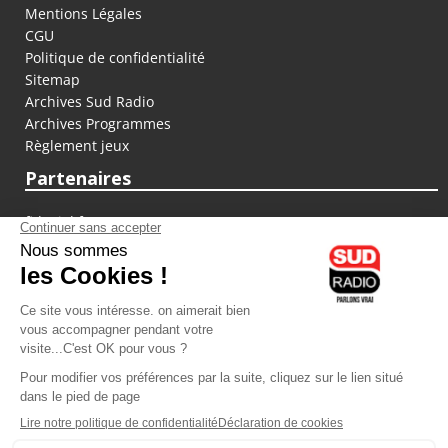
Mentions Légales
CGU
Politique de confidentialité
Sitemap
Archives Sud Radio
Archives Programmes
Règlement jeux
Partenaires
fiducial.fr
lyoncapitale.fr
olympique-et-lyonnais.com
L'application Iphone / Android
Téléchargez l'application
Les cookies