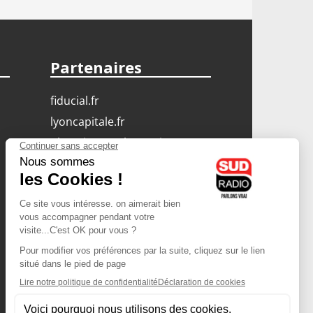
Partenaires
fiducial.fr
lyoncapitale.fr
olympique-et-lyonnais.com
L'application Iphone
/ Android
Téléchargez l'application
Les cookies