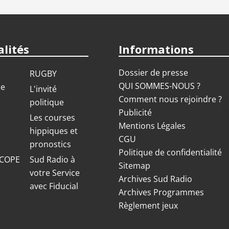
lités
Informations
Dossier de presse
RUGBY
QUI SOMMES-NOUS ?
ue
L'invité
Comment nous rejoindre ?
politique
Publicité
S
Les courses
Mentions Légales
hippiques et
CGU
pronostics
Politique de confidentialité
COPE
Sud Radio à
Sitemap
votre Service
Archives Sud Radio
avec Fiducial
Archives Programmes
Règlement jeux