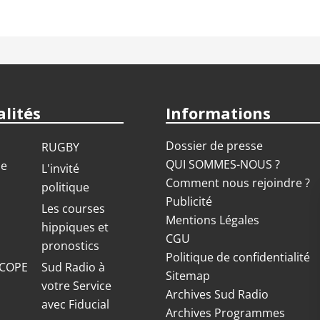
lités
Informations
Dossier de presse
RUGBY
QUI SOMMES-NOUS ?
ue
L'invité
Comment nous rejoindre ?
politique
Publicité
S
Les courses
Mentions Légales
hippiques et
CGU
pronostics
Politique de confidentialité
COPE
Sud Radio à
Sitemap
votre Service
Archives Sud Radio
avec Fiducial
Archives Programmes