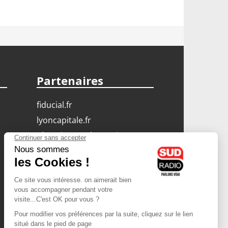
Partenaires
fiducial.fr
lyoncapitale.fr
olympique-et-lyonnais.com
L'application Iphone
/ Android
Téléchargez l'application