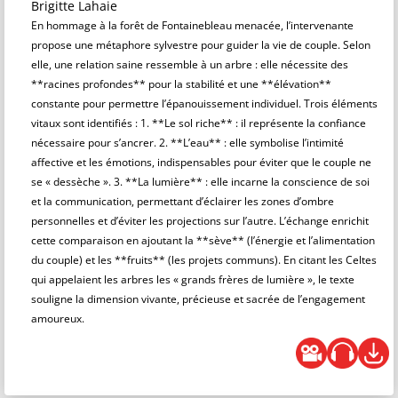
Brigitte Lahaie
En hommage à la forêt de Fontainebleau menacée, l’intervenante
propose une métaphore sylvestre pour guider la vie de couple. Selon
elle, une relation saine ressemble à un arbre : elle nécessite des
**racines profondes** pour la stabilité et une **élévation**
constante pour permettre l’épanouissement individuel. Trois éléments
vitaux sont identifiés : 1. **Le sol riche** : il représente la confiance
nécessaire pour s’ancrer. 2. **L’eau** : elle symbolise l’intimité
affective et les émotions, indispensables pour éviter que le couple ne
se « dessèche ». 3. **La lumière** : elle incarne la conscience de soi
et la communication, permettant d’éclairer les zones d’ombre
personnelles et d’éviter les projections sur l’autre. L’échange enrichit
cette comparaison en ajoutant la **sève** (l’énergie et l’alimentation
du couple) et les **fruits** (les projets communs). En citant les Celtes
qui appelaient les arbres les « grands frères de lumière », le texte
souligne la dimension vivante, précieuse et sacrée de l’engagement
amoureux.