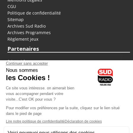
CGU
Politique de confidentialité
Sitemap
Archives Sud Radio
Archives Programmes
Règlement jeux
Partenaires
fiducial.fr
lyoncapitale.fr
olympique-et-lyonnais.com
L'application Iphone / Android
Téléchargez l'application
Les cookies
Gestion des cookies