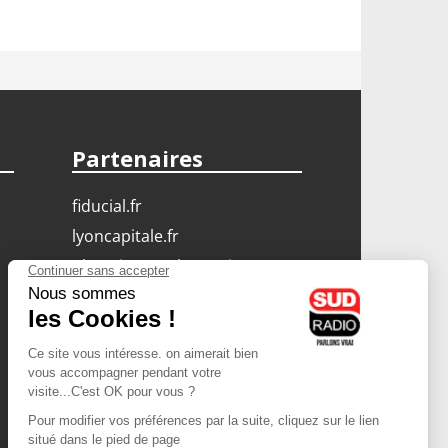
Partenaires
fiducial.fr
lyoncapitale.fr
olympique-et-lyonnais.com
L'application Iphone
/ Android
Téléchargez l'application