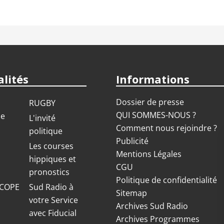
lités
Informations
Dossier de presse
RUGBY
QUI SOMMES-NOUS ?
ue
L'invité
Comment nous rejoindre ?
politique
Publicité
S
Les courses
Mentions Légales
hippiques et
CGU
pronostics
Politique de confidentialité
COPE
Sud Radio à
Sitemap
votre Service
Archives Sud Radio
avec Fiducial
Archives Programmes