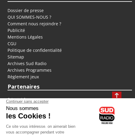
Dossier de presse
QUI SOMMES-NOUS ?
Comment nous rejoindre ?
Publicité
Mentions Légales
CGU
Politique de confidentialité
Sitemap
Archives Sud Radio
Archives Programmes
Règlement jeux
Partenaires
fiducial.fr
lyoncapitale.fr
olympique-et-lyonnais.com
L'application Iphone / Android