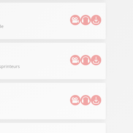
le
sprinteurs