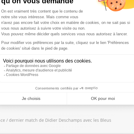
 reine" de ce samedi, entre Le Bourg d'Oisans et l'Alpe d'Huez
ncent Chaudel
nces financières de l'élimination des Bleus en demi-finale
ce / dernier match de Didier Deschamps avec les Bleus