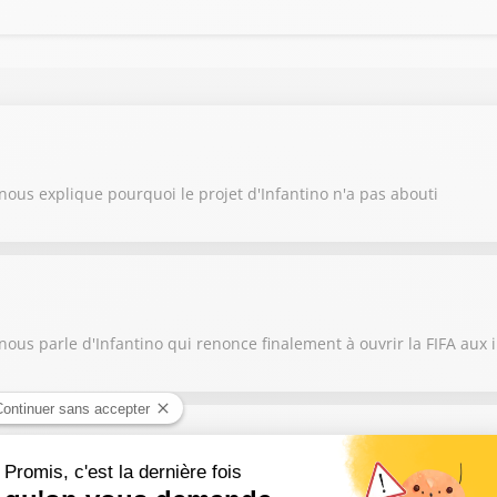
nous explique pourquoi le projet d'Infantino n'a pas abouti
nous parle d'Infantino qui renonce finalement à ouvrir la FIFA aux 
c une ultime étape sur les Champs-Élysées. Le final très attendu.