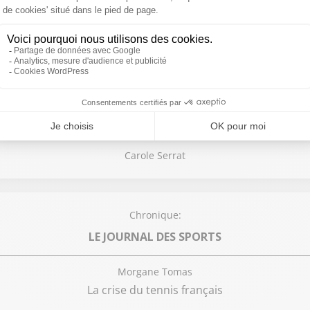
Frédéric Brindelle
 jour après l’effondrement rue d’Aubagne, les riverains lai
Chronique:
LA MINUTE ZEN
Carole Serrat
Chronique:
LE JOURNAL DES SPORTS
Morgane Tomas
La crise du tennis français