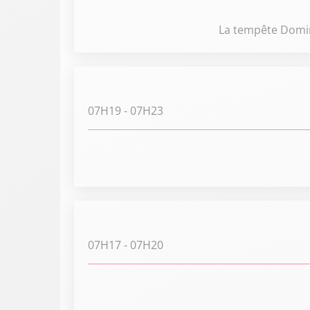
La tempête Domin
07H19
- 07H23
07H17
- 07H20