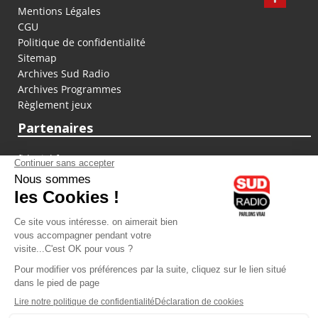
Mentions Légales
CGU
Politique de confidentialité
Sitemap
Archives Sud Radio
Archives Programmes
Règlement jeux
Partenaires
fiducial.fr
lyoncapitale.fr
olympique-et-lyonnais.com
L'application Iphone / Android
Téléchargez l'application
Les cookies