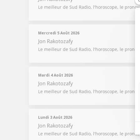
Le meilleur de Sud Radio, l'horoscope, le pronos
Mercredi 5 Août 2026
Jon Rakotozafy
Le meilleur de Sud Radio, l'horoscope, le pronos
Mardi 4 Août 2026
Jon Rakotozafy
Le meilleur de Sud Radio, l'horoscope, le pronos
Lundi 3 Août 2026
Jon Rakotozafy
Le meilleur de Sud Radio, l'horoscope, le pronos