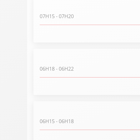
07H15
- 07H20
06H18
- 06H22
06H15
- 06H18