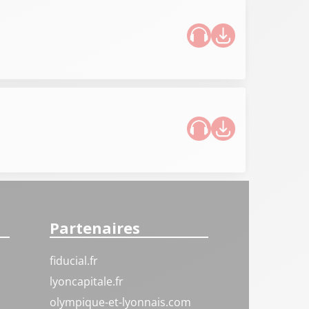
Partenaires
fiducial.fr
lyoncapitale.fr
olympique-et-lyonnais.com