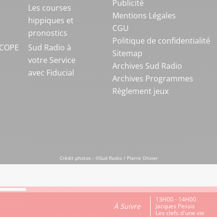
Publicité
S
Les courses
Mentions Légales
hippiques et
CGU
pronostics
Politique de confidentialité
COPE
Sud Radio à
Sitemap
votre Service
Archives Sud Radio
avec Fiducial
Archives Programmes
Règlement jeux
Crédit photos : ©Sud Radio / Pierre Olivier
13H00 - 14H00
À Suivre
Jacques Pessis
Les clefs d'une vie