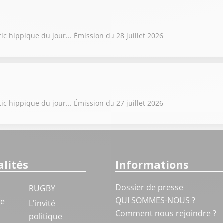
ic hippique du jour... Émission du 28 juillet 2026
ic hippique du jour... Émission du 27 juillet 2026
lités
Informations
Dossier de presse
RUGBY
QUI SOMMES-NOUS ?
ue
L'invité
Comment nous rejoindre ?
politique