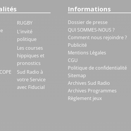
lités
Informations
Dossier de presse
RUGBY
QUI SOMMES-NOUS ?
ue
L'invité
Comment nous rejoindre ?
politique
Publicité
S
Les courses
Mentions Légales
hippiques et
CGU
pronostics
Politique de confidentialité
COPE
Sud Radio à
Sitemap
votre Service
Archives Sud Radio
avec Fiducial
Archives Programmes
Règlement jeux